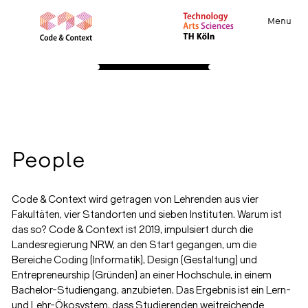
Menu
PEOPLE
Professors
Academic Staff
Student Assistants
Alumni Professors & Staff
People
Code & Context wird getragen von Lehrenden aus vier
Fakultäten, vier Standorten und sieben Instituten. Warum ist
das so? Code & Context ist 2019, impulsiert durch die
Landesregierung NRW, an den Start gegangen, um die
Bereiche Coding (Informatik), Design (Gestaltung) und
Entrepreneurship (Gründen) an einer Hochschule, in einem
Bachelor-Studiengang, anzubieten. Das Ergebnis ist ein Lern-
und Lehr-Ökosystem, dass Studierenden weitreichende