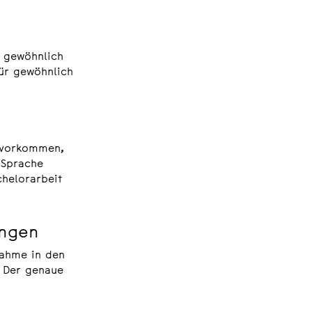
r gewöhnlich
für gewöhnlich
h vorkommen,
 Sprache
chelorarbeit
ungen
nahme in den
 Der genaue