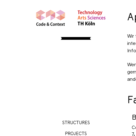
A
STUDY
Wir
int
About
Apply
Curriculum
Inf
Forms
Course Insights
International
Community
Wen
Resources
ger
and
Facts
Bewerbung 2026
Self-Assessment
F
Fragen & Antworten
Study Info Sessions
Kontakt
B
STRUCTURES
C
PROJECTS
7