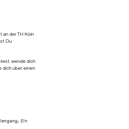
t an der TH Köln
est Du
test, wende dich
 dich über einen
iengang. Ein