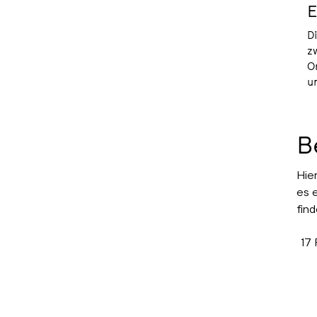
E
D
z
O
u
B
Hier
es 
find
17