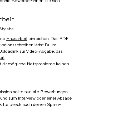
tionale Bewerber*innen, die sich
rbeit
-Abgabe
eine
Hausarbeit
einreichen. Das PDF
vationsschreiben lädst Du im
Uploadlink zur Video-Abgabe
, das
eit
.
it dir mögliche Netzprobleme keinen
ssion sollte nun alle Bewerbungen
dung zum Interview oder einer Absage
. Bitte check auch deinen Spam-