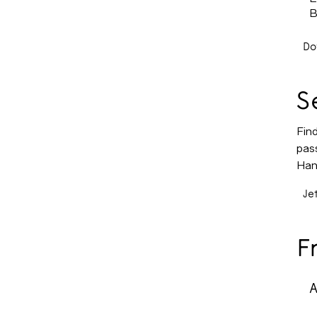
B
Do
S
Fin
pas
Han
Je
F