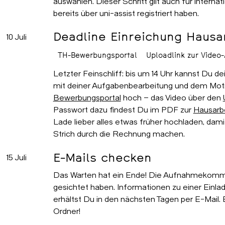
auswählen. Dieser Schritt gilt auch für interna
bereits über uni-assist registriert haben.
Deadline Einreichung Hausa
10 Juli
TH-Bewerbungsportal
Uploadlink zur Video
Letzter Feinschliff: bis um 14 Uhr kannst Du d
mit deiner Aufgabenbearbeitung und dem Moti
Bewerbungsportal
hoch – das Video über den
Passwort dazu findest Du im PDF zur
Hausarb
Lade lieber alles etwas früher hochladen, dam
Strich durch die Rechnung machen.
E-Mails checken
15 Juli
Das Warten hat ein Ende! Die Aufnahmekommi
gesichtet haben. Informationen zu einer Einla
erhältst Du in den nächsten Tagen per E-Mail
Ordner!