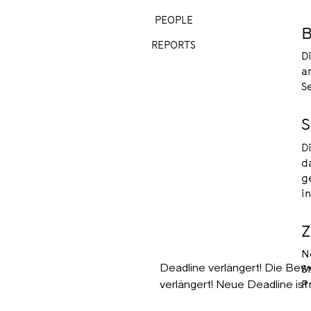
PEOPLE
B
REPORTS
D
a
S
S
D
d
g
i
Z
N
Deadline verlängert! Die Bew
S
verlängert! Neue Deadline ist d
P