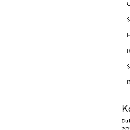
S
B
K
Du 
bes