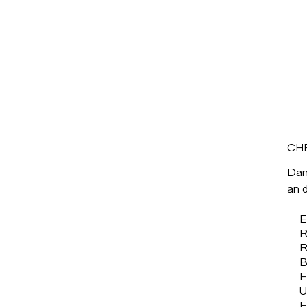
CH
Dami
an 
E
R
R
B
E
U
E