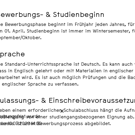
ewerbungs- & Studienbeginn
ie Bewerbungsphase beginnt im Frühjahr jeden Jahres, fü
m 01. April. Studienbeginn ist immer im Wintersemester, 
eptember/Oktober.
prache
ie Standard-Unterrichtssprache ist Deutsch. Es kann auc
ass in Englisch gelehrt oder mit Materialien in englischer
earbeitet wird. Es ist auch möglich Prüfungen und die Ba
n englischer Sprache zu verfassen.
ulassungs- & Einschreibevoraussetz
×
eben einem erforderlichen Schulabschluss hängt die Auf
erbungsfrist wurde
tudiengang von einer studiengangsbezogenen Eignung ab.
er 10.07.2026 14:00
rozess ist unter Bewerbungsprozess abgebildet.