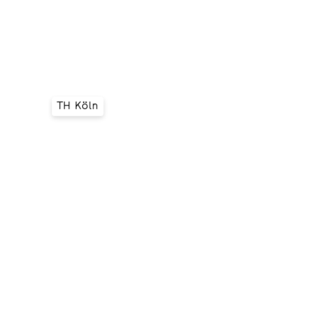
 &
TH Köln
ext