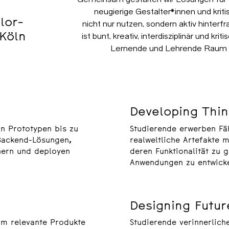
neugierige Gestalter*innen und krit
lor-
nicht nur nutzen, sondern aktiv hinter
Köln
ist bunt, kreativ, interdisziplinär und k
Lernende und Lehrende Raum fü
Developing Thi
on Prototypen bis zu
Studierende erwerben Fä
Backend-Lösungen,
realweltliche Artefakte 
chern und deployen
deren Funktionalität zu g
Anwendungen zu entwicke
Designing Futur
um relevante Produkte
Studierende verinnerlich