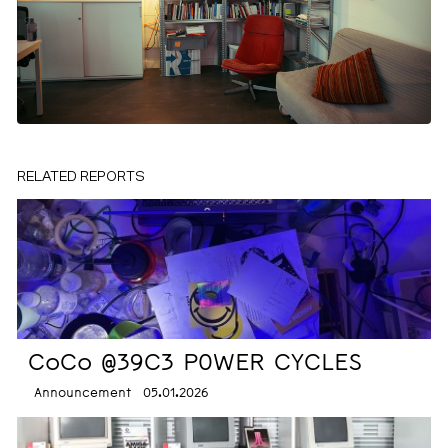
RELATED REPORTS
CoCo @39C3 P0WER CYCLES
Announcement
05.01.2026