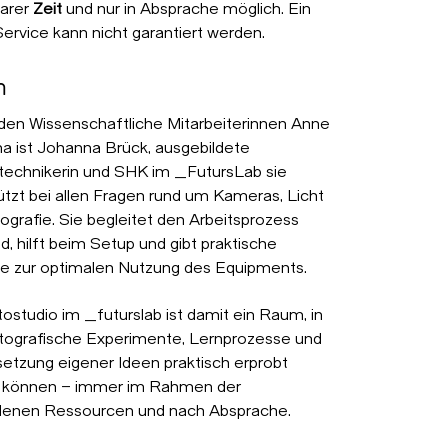
arer
Zeit
und nur in Absprache möglich. Ein
Service kann nicht garantiert werden.
m
en Wissenschaftliche Mitarbeiterinnen
Anne
na
ist
Johanna Brück
, ausgebildete
echnikerin und SHK im _FutursLab sie
ützt bei allen Fragen rund um Kameras, Licht
ografie. Sie begleitet den Arbeitsprozess
d, hilft beim Setup und gibt praktische
e zur optimalen Nutzung des Equipments.
tostudio im
_futurslab
ist damit ein Raum, in
ografische Experimente, Lernprozesse und
etzung eigener Ideen praktisch erprobt
 können – immer im Rahmen der
denen Ressourcen und nach Absprache.