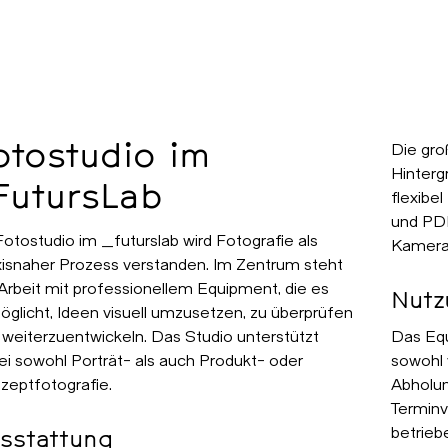
Die gro
otostudio im
Hinterg
FutursLab
flexibel
und PD
Fotostudio im
_futurslab
wird Fotografie als
Kameras
xisnaher Prozess verstanden. Im Zentrum steht
 Arbeit mit professionellem Equipment, die es
Nutz
öglicht, Ideen visuell umzusetzen, zu überprüfen
 weiterzuentwickeln. Das Studio unterstützt
Das Equ
ei sowohl Porträt- als auch Produkt- oder
sowohl 
zeptfotografie.
Abholun
Terminv
betrieb
sstattung