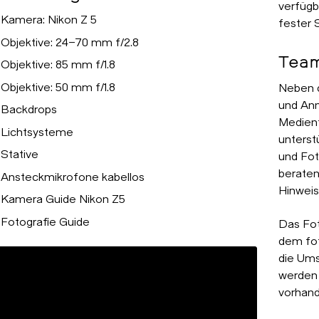
verfügb
Kamera: Nikon Z 5
fester 
Objektive: 24–70 mm f/2.8
Tea
Objektive: 85 mm f/1.8
Objektive: 50 mm f/1.8
Neben d
und
An
Backdrops
Medient
Lichtsysteme
unterst
Stative
und Fot
beraten
Ansteckmikrofone kabellos
Hinweis
Kamera Guide Nikon Z5
Fotografie Guide
Das Fo
dem fot
die Ums
werden
vorhan