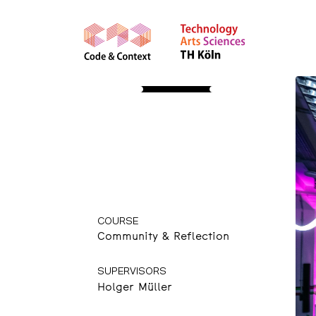
STUDY
About
Apply
Course Insights
International
Community
Resources
Study Info
COURSE
Community & Reflection
SUPERVISORS
Holger Müller