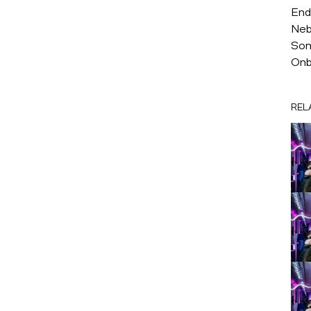
End
Neb
Som
Onb
REL