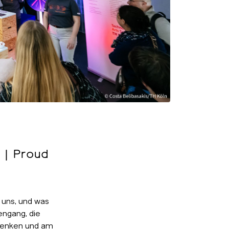
 | Proud
s uns, und was
engang, die
 denken und am