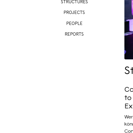
STRUCTURES
PROJECTS
PEOPLE
REPORTS
S
Co
to
Ex
Wer
kön
Com