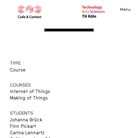
Menu
PROJECTS
Take Your Time
Pausenzeiten Pager
TYPE
Course
COURSES
Internet of Things
Making of Things
STUDENTS
Johanna Brück
Finn Pickart
Carina Lennartz