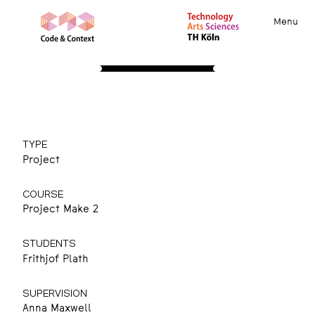
Menu
PROJECTS
Painting in C Major
Wie male ich Musik?
TYPE
Project
COURSE
Project Make 2
STUDENTS
Frithjof Plath
SUPERVISION
Anna Maxwell