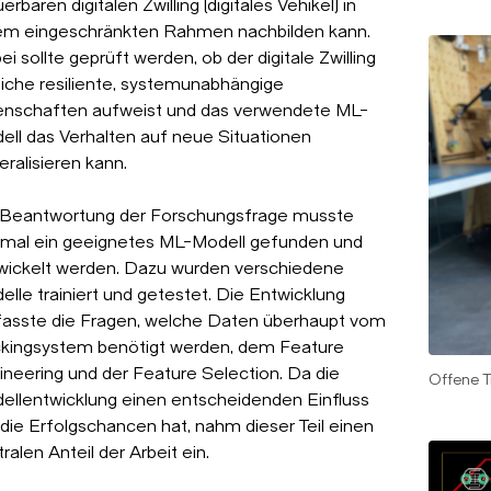
erbaren digitalen Zwilling (digitales Vehikel) in
em eingeschränkten Rahmen nachbilden kann.
i sollte geprüft werden, ob der digitale Zwilling
liche resiliente, systemunabhängige
enschaften aufweist und das verwendete ML-
ell das Verhalten auf neue Situationen
ralisieren kann.
 Beantwortung der Forschungsfrage musste
tmal ein geeignetes ML-Modell gefunden und
wickelt werden. Dazu wurden verschiedene
lle trainiert und getestet. Die Entwicklung
asste die Fragen, welche Daten überhaupt vom
ckingsystem benötigt werden, dem Feature
ineering und der Feature Selection. Da die
Offene T
ellentwicklung einen entscheidenden Einfluss
 die Erfolgschancen hat, nahm dieser Teil einen
ralen Anteil der Arbeit ein.