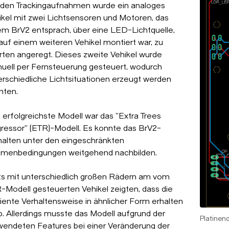
 den Trackingaufnahmen wurde ein analoges
ikel mit zwei Lichtsensoren und Motoren, das
em BrV2 entsprach, über eine LED-Lichtquelle,
 auf einem weiteren Vehikel montiert war, zu
rten angeregt. Dieses zweite Vehikel wurde
uell per Fernsteuerung gesteuert, wodurch
erschiedliche Lichtsituationen erzeugt werden
nten.
 erfolgreichste Modell war das "Extra Trees
ressor" (ETR)-Modell. Es konnte das BrV2-
halten unter den eingeschränkten
menbedingungen weitgehend nachbilden.
ts mit unterschiedlich großen Rädern am vom
-Modell gesteuerten Vehikel zeigten, dass die
liente Verhaltensweise in ähnlicher Form erhalten
b. Allerdings musste das Modell aufgrund der
Platinen
wendeten Features bei einer Veränderung der