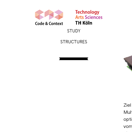
STUDY
STRUCTURES
PROJECTS
KI-gestützte
Imitation eines
Braitenberg-
Vehikels Typ 2
Imitation und Generalisation
Ziel
des Verhaltens eines
Mul
Braitenberg-Vehikels-Typ2
durch ein von einem KI-
opt
Modell zu steuerndem
vom
Vehikel auf Basis von