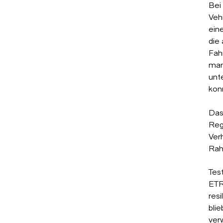
Bei
Veh
ein
die
Fah
man
unt
kon
Das
Reg
Ver
Rah
Tes
ETR
resi
blie
ver