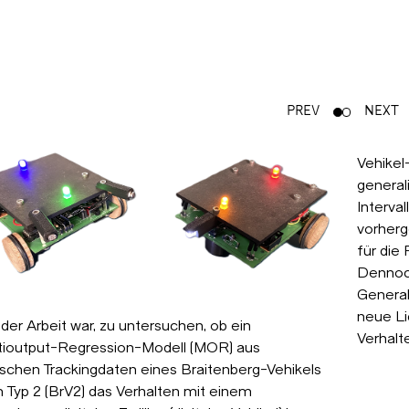
PREV
NEXT
Vehikel
general
Interval
vorherg
für di
Dennoc
General
neue Li
 der Arbeit war, zu untersuchen, ob ein
Verhalt
tioutput-Regression-Modell (MOR) aus
ischen Trackingdaten eines Braitenberg-Vehikels
 Typ 2 (BrV2) das Verhalten mit einem