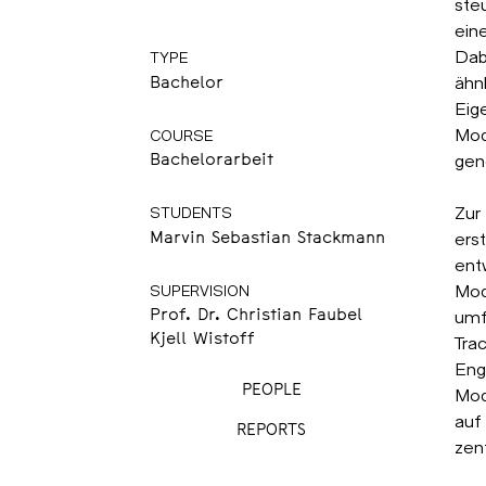
steu
optischen Trackingdaten
ein
Dabe
TYPE
ähn
Bachelor
Eig
Mod
COURSE
gene
Bachelorarbeit
Zur
STUDENTS
ers
Marvin Sebastian Stackmann
ent
Mode
SUPERVISION
umf
Prof. Dr. Christian Faubel
Kjell Wistoff
Tra
Eng
PEOPLE
Mod
auf
REPORTS
zent