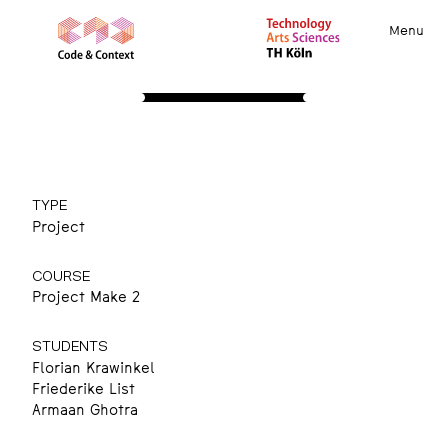
Menu
PROJECTS
Immersive Controls
SS 2023
TYPE
Project
COURSE
Project Make 2
STUDENTS
Florian Krawinkel
Friederike List
Armaan Ghotra