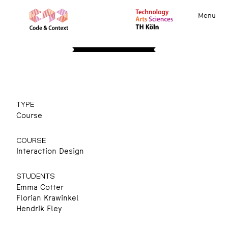
Menu
PROJECTS
Ein Hauch von Liebe
Mit einem Hauch zum Leuchten bringen
TYPE
Course
COURSE
Interaction Design
STUDENTS
Emma Cotter
Florian Krawinkel
Hendrik Fley