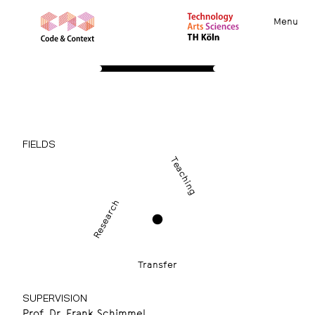
Menu
PROJECTS
codeFair
Chancengerechte Coding-Lehre
FIELDS
Teaching
Research
Transfer
SUPERVISION
Prof. Dr. Frank Schimmel