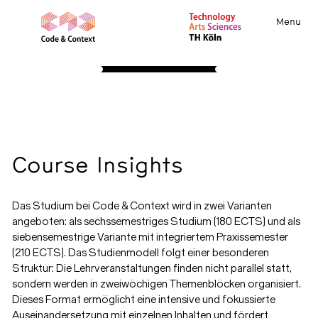
Menu
STUDY
About
Apply
Curriculum
Forms
Course Insights
International
Community
Resources
Course Insights
Das Studium bei Code & Context wird in zwei Varianten
angeboten: als sechssemestriges Studium (180 ECTS) und als
sieben­semestrige Variante mit integriertem Praxissemester
(210 ECTS). Das Studienmodell folgt einer besonderen
Struktur: Die Lehrveranstaltungen finden nicht parallel statt,
sondern werden in zweiwöchigen Themenblöcken organisiert.
Dieses Format ermöglicht eine intensive und fokussierte
Auseinandersetzung mit einzelnen Inhalten und fördert