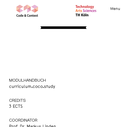
Menu
STUDY
About
Apply
Course Insights
International
Community
Resources
WPF: Business Economics
Wahlpflichtmodul 1
MODULHANDBUCH
curriculum.coco.study
CREDITS
3 ECTS
COORDINATOR
Prof. Dr. Markus Linden