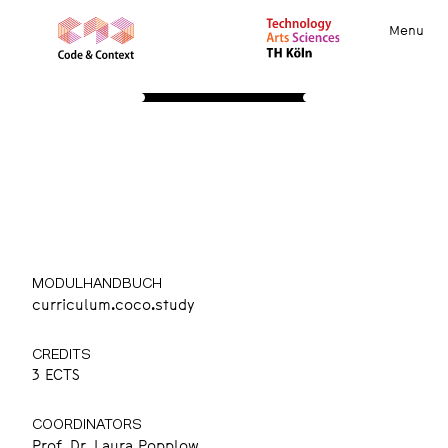
Menu
STUDY
About
Apply
Course Insights
International
Community
Resources
Prototyping Things
Designing Futures 1
MODULHANDBUCH
curriculum.coco.study
CREDITS
3 ECTS
COORDINATORS
Prof. Dr. Laura Popplow