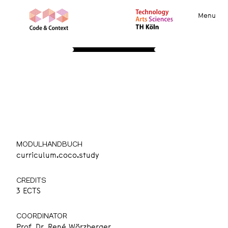
Menu
STUDY
About
Apply
Course Insights
International
Community
Resources
WPF: DevOps
Wahlpflichtmodul 1
MODULHANDBUCH
curriculum.coco.study
CREDITS
3 ECTS
COORDINATOR
Prof. Dr. René Wörzberger