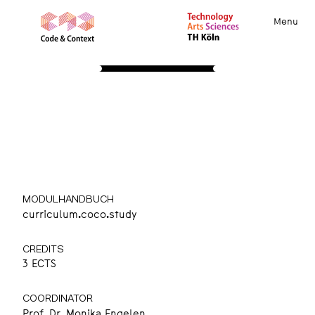
Menu
STUDY
About
Apply
Course Insights
International
Community
Resources
Business Planning 1
Creating Impact 2
MODULHANDBUCH
curriculum.coco.study
CREDITS
3 ECTS
COORDINATOR
Prof. Dr. Monika Engelen