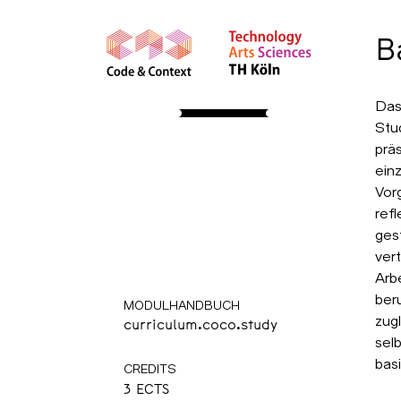
B
STUDY
Das
Stu
About
Apply
Course Insights
prä
International
Community
ein
Resources
Vor
ref
Bachelor
ges
ver
Kolloquium
Arbe
ber
MODULHANDBUCH
zug
curriculum.coco.study
sel
basi
CREDITS
3 ECTS