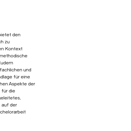
bietet den
ch zu
den Kontext
s methodische
 Zudem
 fachlichen und
dlage für eine
schen Aspekte der
 für die
eleitetes,
 auf der
chelorarbeit