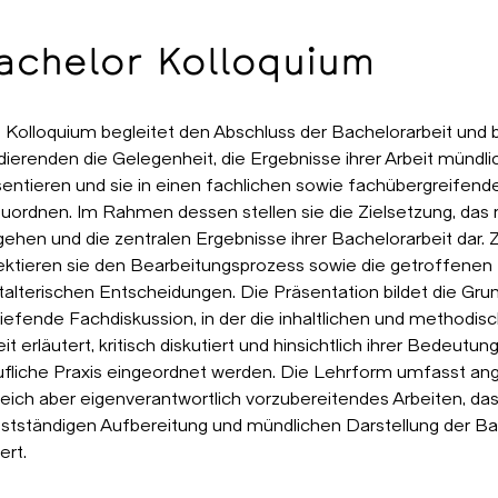
achelor Kolloquium
 Kolloquium begleitet den Abschluss der Bachelorarbeit und 
dierenden die Gelegenheit, die Ergebnisse ihrer Arbeit mündli
sentieren und sie in einen fachlichen sowie fachübergreifen
zuordnen. Im Rahmen dessen stellen sie die Zielsetzung, da
gehen und die zentralen Ergebnisse ihrer Bachelorarbeit dar.
lektieren sie den Bearbeitungsprozess sowie die getroffenen
talterischen Entscheidungen. Die Präsentation bildet die Grun
tiefende Fachdiskussion, in der die inhaltlichen und methodi
it erläutert, kritisch diskutiert und hinsichtlich ihrer Bedeutung
ufliche Praxis eingeordnet werden. Die Lehrform umfasst ang
leich aber eigenverantwortlich vorzubereitendes Arbeiten, das
bstständigen Aufbereitung und mündlichen Darstellung der Ba
ert.