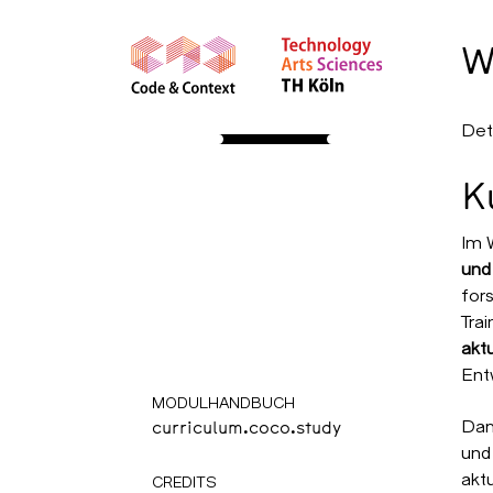
W
STUDY
Det
About
Apply
Course Insights
K
International
Community
Resources
Im 
und
WPF: Advanced
for
HCI
Trai
akt
Wahlpflichtmodul 1
Ent
MODULHANDBUCH
Dam
curriculum.coco.study
und 
akt
CREDITS