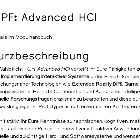
PF: Advanced HCI
ails im Modulhandbuch
urzbeschreibung
Wahlpflicht-Kurs
Advanced HCI
verteift Ihr Eure Fähigkeiten 
 Implementierung interaktiver Systeme
unter Einsatz komplex
schungsnaher Technologien wie
Extended Reality (XR), Gam
ningssysteme, Remote Collaboration und Künstlicher Intelligenz
uelle Forschungsfragen
praxisnah zu bearbeiten und diese dur
wicklung eigener Prototypen in nutzerzentrierten Kontexten 
it stärkt Ihr Eure Kenntnisse zu technischen, kognitiven, m
gestalterischen Prinzipien innovativer interaktiver Anwendunge
uelle und zukünftige Hard- und Softwaresysteme und wende