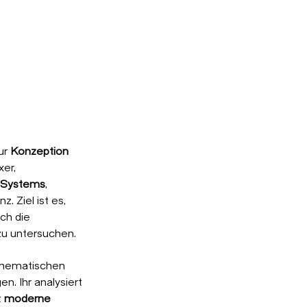
zur
Konzeption
er,
e Systems
,
. Ziel ist es,
ch die
zu untersuchen.
athematischen
n. Ihr analysiert
t
moderne