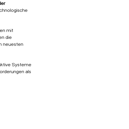
der
chnologische
en mit
n die
en neuesten
raktive Systeme
orderungen als